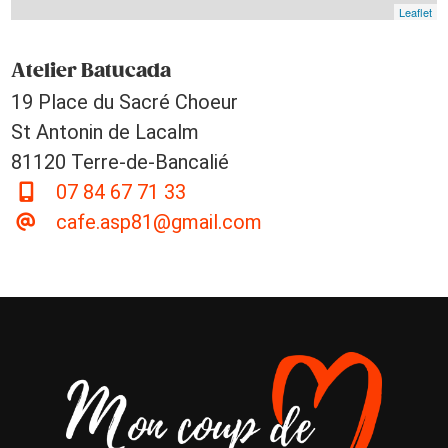
Leaflet
Atelier Batucada
19 Place du Sacré Choeur
St Antonin de Lacalm
81120 Terre-de-Bancalié
07 84 67 71 33
cafe.asp81@gmail.com